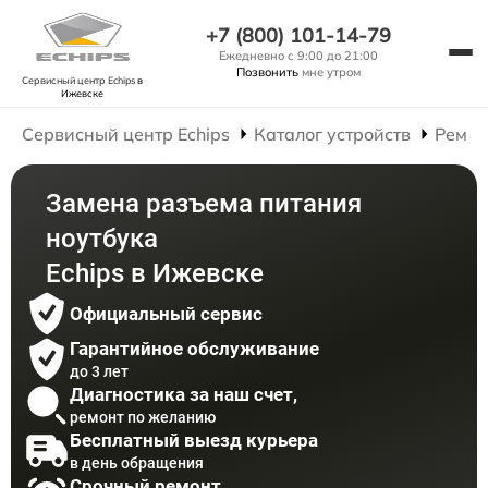
+7 (800) 101-14-79
Ежедневно с 9:00 до 21:00
Позвонить
мне утром
Сервисный центр Echips
в
Ижевске
Сервисный центр Echips
Каталог устройств
Ремон
Замена разъема питания
ноутбука
Echips в Ижевске
Официальный сервис
Гарантийное обслуживание
до 3 лет
Диагностика за наш счет,
ремонт по желанию
Бесплатный выезд курьера
в день обращения
Срочный ремонт