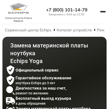
+7 (800) 101-14-79
Ежедневно с 9:00 до 21:00
Сервисный центр Echips
в
Ижевске
Сервисный центр Echips
Каталог устройств
Ремон
Замена материнской платы
ноутбука
Echips Yoga
Официальный сервис
Гарантийное обслуживание
ноутбука Echips до 3 лет
Диагностика за наш счет,
ремонт по желанию
Бесплатный выезд курьера
в день обращения
Замена материнской платы ноутбука