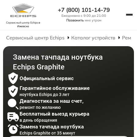
+7 (800) 101-14-79
Ежедневно с 9:00 до 21:00
Позвонить
мне утром
Сервисный центр Echips
в
Ижевске
Сервисный центр Echips
Каталог устройств
Ремон
Замена тачпада ноутбука
Echips Graphite
Официальный сервис
Гарантийное обслуживание
ноутбука Echips до 3 лет
Диагностика за наш счет,
ремонт по желанию
Бесплатный выезд курьера
в день обращения
Замена тачпада ноутбука
Echips Graphite от 35 минут