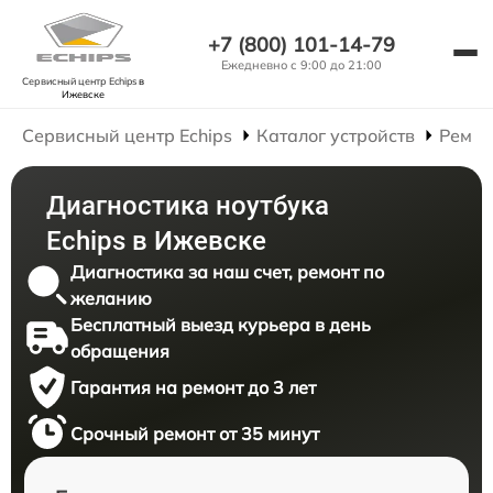
+7 (800) 101-14-79
Ежедневно с 9:00 до 21:00
Сервисный центр Echips
в
Ижевске
Сервисный центр Echips
Каталог устройств
Ремон
Диагностика ноутбука
Echips в Ижевске
Диагностика за наш счет, ремонт по
желанию
Бесплатный выезд курьера в день
обращения
Гарантия на ремонт до 3 лет
Срочный ремонт от 35 минут