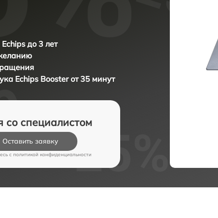
Echips до 3 лет
 желанию
бращения
бука
Echips Booster от 35 минут
я со специалистом
Оставить заявку
есь c
политикой конфиденциальности