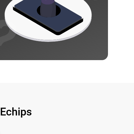
Echips